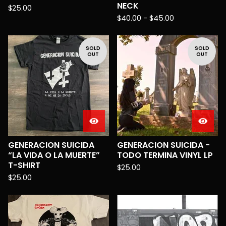
NECK
$
25.00
$
40.00 -
$
45.00
SOLD
SOLD
OUT
OUT
GENERACION SUICIDA
GENERACION SUICIDA -
“LA VIDA O LA MUERTE”
TODO TERMINA VINYL LP
T-SHIRT
$
25.00
$
25.00